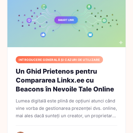
INTRODUCERE GENERALĂ ȘI CAZURI DE UTILIZARE
Un Ghid Prietenos pentru
Compararea Linkx.ee cu
Beacons în Nevoile Tale Online
Lumea digitală este plină de opțiuni atunci când
vine vorba de gestionarea prezenței dvs. online,
mai ales dacă sunteți un creator, un proprietar
de afaceri sau un influencer. Două instrumente
populare pe care le-ați putut întâlni sunt...