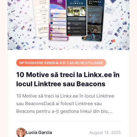
INTRODUCERE GENERALĂ ȘI CAZURI DE UTILIZARE
10 Motive să treci la Linkx.ee în
locul Linktree sau Beacons
10 Motive să treci la Linkx.ee în locul Linktree
sau BeaconsDacă ai folosit Linktree sau
Beacons pentru a-ți gestiona linkul din bio,
probabil ai simțit deja anumite limitări. Poate
lipsa de flexibilitate. Poate un design care nu se
Lucia Garcia
August 14, 2025
potrivește...