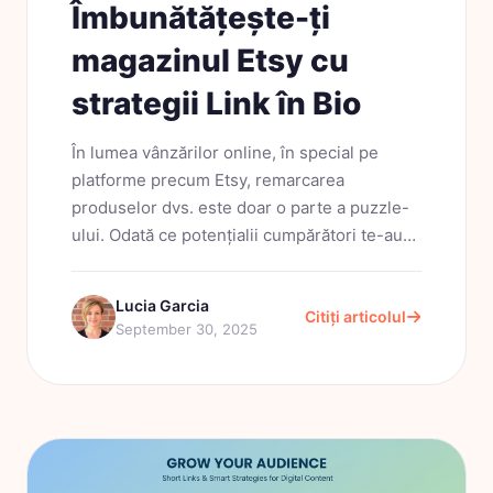
Îmbunătățește-ți
magazinul Etsy cu
strategii Link în Bio
În lumea vânzărilor online, în special pe
platforme precum Etsy, remarcarea
produselor dvs. este doar o parte a puzzle-
ului. Odată ce potențialii cumpărători te-au
găsit, următorul pas crucial este să-i conduci
fără probleme prin...
Lucia Garcia
Citiți articolul
September 30, 2025