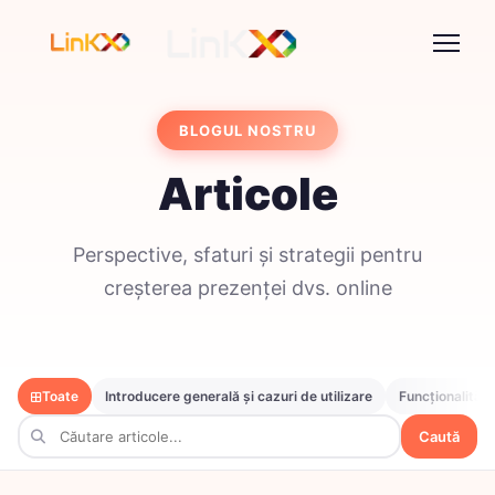
BLOGUL NOSTRU
Articole
Perspective, sfaturi și strategii pentru
creșterea prezenței dvs. online
Toate
Introducere generală și cazuri de utilizare
Funcționalități
Caută