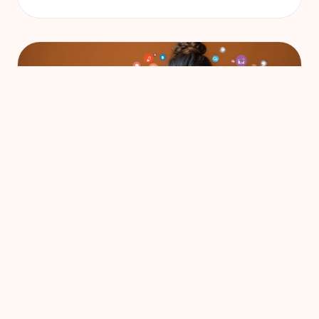
INTRODUCERE GENERALĂ ȘI CAZURI DE UTILIZARE
Totul despre formularele Link în
Bio și de ce creatorii le folosesc
Totul începe cu un singur clic. Derulezi prin