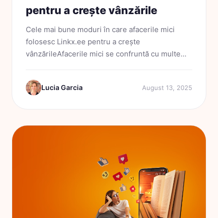
pentru a crește vânzările
Cele mai bune moduri în care afacerile mici
folosesc Linkx.ee pentru a crește
vânzărileAfacerile mici se confruntă cu multe
provocări: costuri tot mai mari pentru reclame,
atenția limitată a publicului și prea multe
Lucia Garcia
August 13, 2025
instrumente care nu...