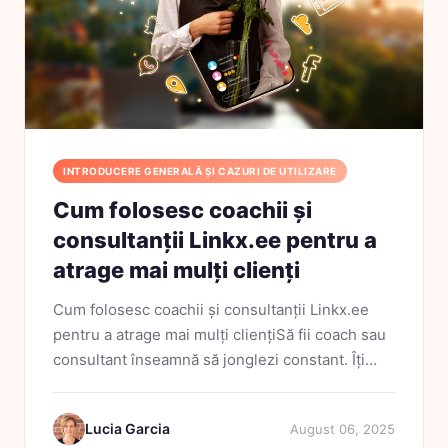
INTRODUCERE GENERALĂ ȘI CAZURI DE UTILIZARE
Cum folosesc coachii și
consultanții Linkx.ee pentru a
atrage mai mulți clienți
Cum folosesc coachii și consultanții Linkx.ee
pentru a atrage mai mulți cliențiSă fii coach sau
consultant înseamnă să jonglezi constant. Îți
ajuți clienții să-și transforme viața sau afacerea,
în timp ce îți gestionezi propriul...
Lucia Garcia
August 06, 2025