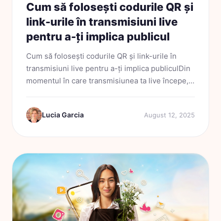
Cum să folosești codurile QR și
link-urile în transmisiuni live
pentru a-ți implica publicul
Cum să folosești codurile QR și link-urile în
transmisiuni live pentru a-ți implica publiculDin
momentul în care transmisiunea ta live începe,
ai doar câteva secunde pentru a capta atenția
publicului. Spectatorii derulează, schimbă...
Lucia Garcia
August 12, 2025