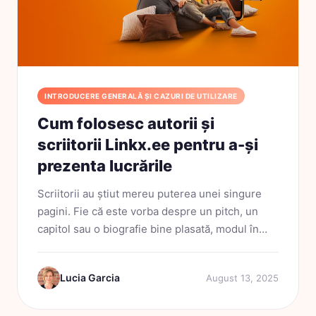
INTRODUCERE GENERALĂ ȘI CAZURI DE UTILIZARE
Cum folosesc autorii și
scriitorii Linkx.ee pentru a-și
prezenta lucrările
Scriitorii au știut mereu puterea unei singure
pagini. Fie că este vorba despre un pitch, un
capitol sau o biografie bine plasată, modul în
care îți prezinți munca contează.Acum
imaginează-ți că ai un singur link care poate
Lucia Garcia
August 13, 2025
face același...