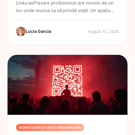
Linkx.eeFiecare profesionist are nevoie de un
loc unde munca sa să prindă viață. Un spațiu
personal, dar și funcțional. În 2025, portofoliile
nu mai sunt doar site-uri statice sau fișiere PDF
Lucia Garcia
August 12, 2025
uitate...
MONETIZARE ȘI CREȘTEREA AFACERII