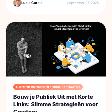
Lucia Garcia
September 27, 2025
en Beacons. Hoewel...
ALGEMENE INLEIDING EN GEBRUIKSSCENARIO'S
Bouw je Publiek Uit met Korte
Links: Slimme Strategieën voor
Creators