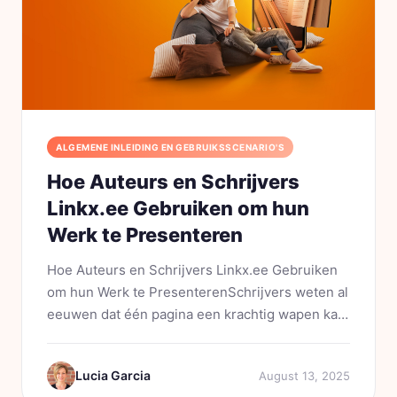
ALGEMENE INLEIDING EN GEBRUIKSSCENARIO'S
Hoe Auteurs en Schrijvers
Linkx.ee Gebruiken om hun
Werk te Presenteren
Hoe Auteurs en Schrijvers Linkx.ee Gebruiken
om hun Werk te PresenterenSchrijvers weten al
eeuwen dat één pagina een krachtig wapen kan
zijn. Of het nu gaat om een pitch, een hoofdstuk
of een perfect getimede bio: de manier waarop
Lucia Garcia
August 13, 2025
je je werk...