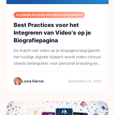
ALGEMENE INLEIDING EN GEBRUIKSSCENARIO'S
Best Practices voor het
Integreren van Video's op je
Biografiepagina
De kracht van video op je biopagina begrijpenIn
het huidige digitale tijdperk wordt video-inhoud
steeds belangrijker voor personal branding en
bedrijfspresentatie. Zie uw biopagina als een
digitale handdruk. Deze ruimte biedt een unieke
Lucia Garcia
September 24, 2025
kans om een...