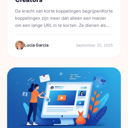
De kracht van korte koppelingen begrijpenKorte
koppelingen zijn meer dan alleen een manier
om een lange URL in te korten. Ze dienen als
een krachtig hulpmiddel voor
publieksbetrokkenheid en
Lucia Garcia
September 25, 2025
marketingstrategieën. Wanneer u een link
deelt,...