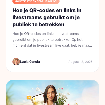
MONETISATIE EN BEDRIJFSGROEI
Hoe je QR-codes en links in
livestreams gebruikt om je
publiek te betrekken
Hoe je QR-codes en links in livestreams
gebruikt om je publiek te betrekkenOp het
moment dat je livestream live gaat, heb je maar
enkele seconden om de aandacht van je publiek
te grijpen. Kijkers zijn aan het swipen, scrollen
Lucia Garcia
August 12, 2025
en vaak bezig met...