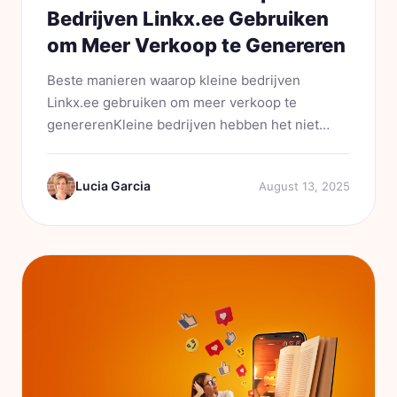
Bedrijven Linkx.ee Gebruiken
om Meer Verkoop te Genereren
Beste manieren waarop kleine bedrijven
Linkx.ee gebruiken om meer verkoop te
genererenKleine bedrijven hebben het niet
makkelijk. Stijgende advertentiekosten, kortere
aandachtsspannen en veel te veel tools die niet
Lucia Garcia
August 13, 2025
met elkaar praten. Als je in 2025...