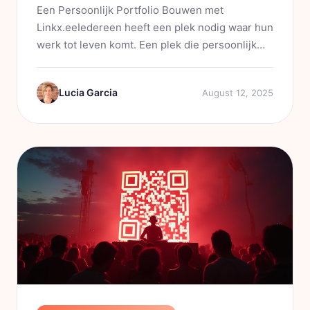
Een Persoonlijk Portfolio Bouwen met
Linkx.eeIedereen heeft een plek nodig waar hun
werk tot leven komt. Een plek die persoonlijk
voelt, maar ook praktisch is. In 2025 is een
portfolio al lang niet meer beperkt tot een
Lucia Garcia
August 12, 2025
statische website of een PDF...