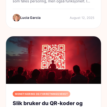
som føles personlig, men også funksjonelt. I
2025 er porteføljer ikke lenger begrenset til en
statisk nettside eller en PDF gjemt i en mappe.
Lucia Garcia
August 12, 2025
En...
MONETISERING OG FORRETNINGSVEKST
Slik bruker du QR-koder og