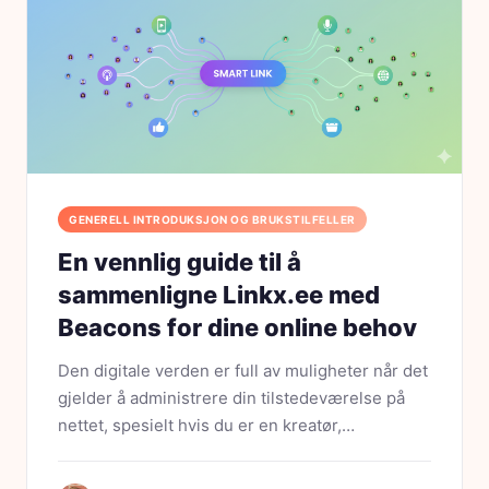
GENERELL INTRODUKSJON OG BRUKSTILFELLER
En vennlig guide til å
sammenligne Linkx.ee med
Beacons for dine online behov
Den digitale verden er full av muligheter når det
gjelder å administrere din tilstedeværelse på
nettet, spesielt hvis du er en kreatør,
bedriftseier eller influencer. To populære
verktøy du kanskje har kommet over er Linkx.ee