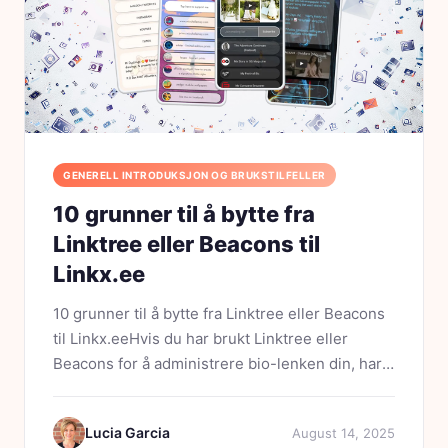
GENERELL INTRODUKSJON OG BRUKSTILFELLER
10 grunner til å bytte fra
Linktree eller Beacons til
Linkx.ee
10 grunner til å bytte fra Linktree eller Beacons
til Linkx.eeHvis du har brukt Linktree eller
Beacons for å administrere bio-lenken din, har
du sannsynligvis opplevd noen begrensninger.
Kanskje mangelen på fleksibilitet, kanskje
Lucia Garcia
August 14, 2025
designet ikke...