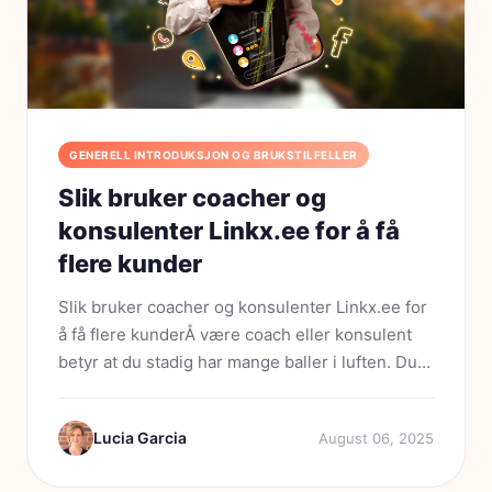
GENERELL INTRODUKSJON OG BRUKSTILFELLER
Slik bruker coacher og
konsulenter Linkx.ee for å få
flere kunder
Slik bruker coacher og konsulenter Linkx.ee for
å få flere kunderÅ være coach eller konsulent
betyr at du stadig har mange baller i luften. Du
hjelper andre med å endre livene eller
bedriftene sine – samtidig som du driver din
Lucia Garcia
August 06, 2025
egen virksomhet....