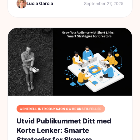
Lucia Garcia
September 27, 2025
og Beacons. Selv...
GENERELL INTRODUKSJON OG BRUKSTILFELLER
Utvid Publikummet Ditt med
Korte Lenker: Smarte
Strategier for Skapere