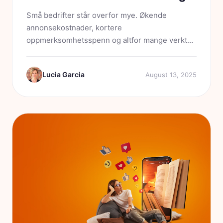
Små bedrifter står overfor mye. Økende
annonsekostnader, kortere
oppmerksomhetsspenn og altfor mange verktøy
som ikke snakker sammen. Driver du en liten
bedrift i 2025, har du nok allerede erfart at
Lucia Garcia
August 13, 2025
oppmerksomhet er alt – og at tillit avgjør...