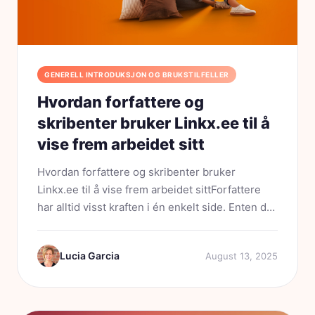
GENERELL INTRODUKSJON OG BRUKSTILFELLER
Hvordan forfattere og
skribenter bruker Linkx.ee til å
vise frem arbeidet sitt
Hvordan forfattere og skribenter bruker
Linkx.ee til å vise frem arbeidet sittForfattere
har alltid visst kraften i én enkelt side. Enten det
er en presentasjon, et kapittel eller en godt
plassert forfatterbio – måten du viser frem
Lucia Garcia
August 13, 2025
arbeidet ditt...