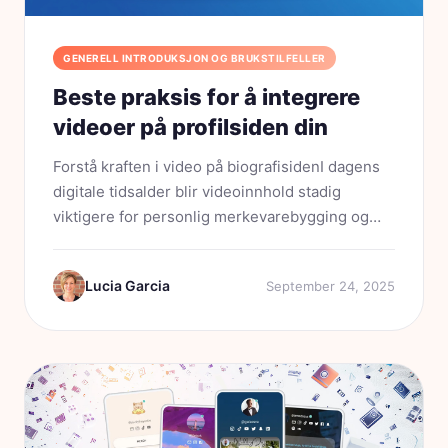
GENERELL INTRODUKSJON OG BRUKSTILFELLER
Beste praksis for å integrere
videoer på profilsiden din
Forstå kraften i video på biografisidenI dagens
digitale tidsalder blir videoinnhold stadig
viktigere for personlig merkevarebygging og
bedriftspresentasjon. Når du går inn på
biografisiden din, kan du tenke på den som et
Lucia Garcia
September 24, 2025
digitalt håndtrykk....