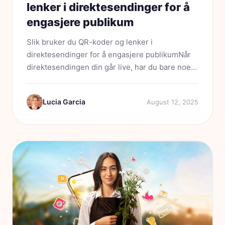
lenker i direktesendinger for å
engasjere publikum
Slik bruker du QR-koder og lenker i
direktesendinger for å engasjere publikumNår
direktesendingen din går live, har du bare noen
få sekunder på å fange publikums
oppmerksomhet. Seerne scroller, swiper og
Lucia Garcia
August 12, 2025
deler oppmerksomheten sin mellom flere...