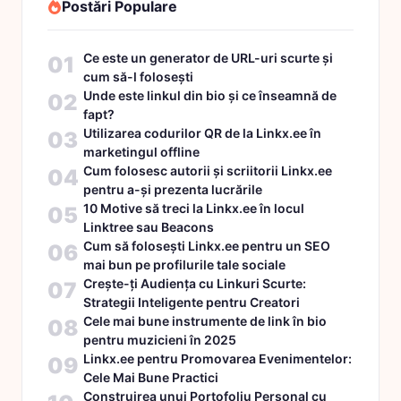
Postări Populare
Ce este un generator de URL-uri scurte și
01
cum să-l folosești
Unde este linkul din bio și ce înseamnă de
02
fapt?
Utilizarea codurilor QR de la Linkx.ee în
03
marketingul offline
Cum folosesc autorii și scriitorii Linkx.ee
04
pentru a-și prezenta lucrările
10 Motive să treci la Linkx.ee în locul
05
Linktree sau Beacons
Cum să folosești Linkx.ee pentru un SEO
06
mai bun pe profilurile tale sociale
Crește-ți Audiența cu Linkuri Scurte:
07
Strategii Inteligente pentru Creatori
Cele mai bune instrumente de link în bio
08
pentru muzicieni în 2025
Linkx.ee pentru Promovarea Evenimentelor:
09
Cele Mai Bune Practici
Construirea unui Portofoliu Personal cu