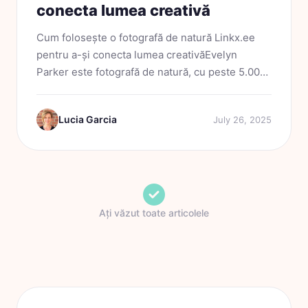
conecta lumea creativă
Cum folosește o fotografă de natură Linkx.ee
pentru a-și conecta lumea creativăEvelyn
Parker este fotografă de natură, cu peste 5.000
de urmăritori pe Instagram și o prezență
creativă care se extinde pe mai multe platforme.
Lucia Garcia
July 26, 2025
Ea își...
Ați văzut toate articolele