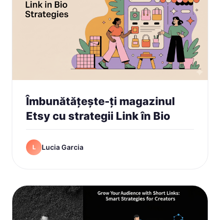
Îmbunătățește-ți magazinul
Etsy cu strategii Link în Bio
Lucia Garcia
L