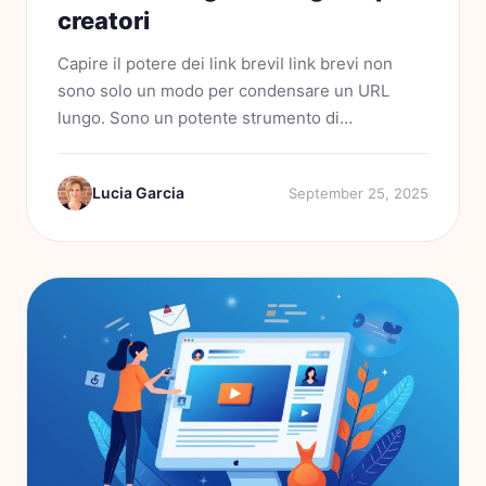
creatori
Capire il potere dei link breviI link brevi non
sono solo un modo per condensare un URL
lungo. Sono un potente strumento di
coinvolgimento del pubblico e di strategie di
marketing. Quando si condivide un link, spesso
Lucia Garcia
September 25, 2025
si riflette l'identità del...