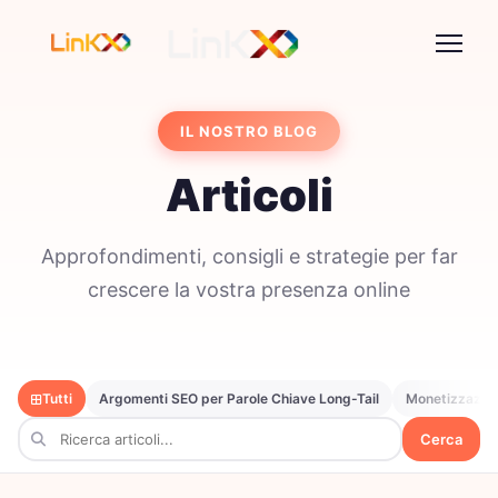
IL NOSTRO BLOG
Articoli
Approfondimenti, consigli e strategie per far
crescere la vostra presenza online
Tutti
Argomenti SEO per Parole Chiave Long-Tail
Monetizzazion
Cerca