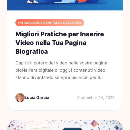
INTRODUZIONE GENERALE E CASI D'USO
Migliori Pratiche per Inserire
Video nella Tua Pagina
Biografica
Capire il potere dei video nella vostra pagina
bioNell'era digitale di oggi, i contenuti video
stanno diventando sempre più vitali per il
personal branding e la presentazione aziendale.
Quando vi avvicinate alla vostra pagina bio,
Lucia Garcia
September 24, 2025
consideratela come...