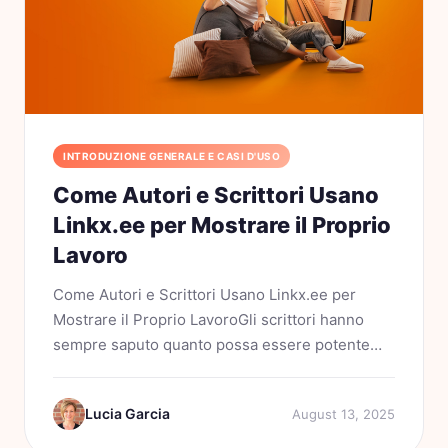
INTRODUZIONE GENERALE E CASI D'USO
Come Autori e Scrittori Usano
Linkx.ee per Mostrare il Proprio
Lavoro
Come Autori e Scrittori Usano Linkx.ee per
Mostrare il Proprio LavoroGli scrittori hanno
sempre saputo quanto possa essere potente
una singola pagina. Che si tratti di una proposta,
di un capitolo o di una biografia ben scritta, il
Lucia Garcia
August 13, 2025
modo in cui...