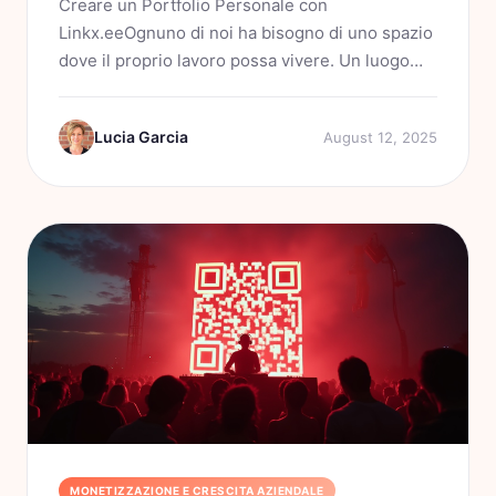
Creare un Portfolio Personale con
Linkx.eeOgnuno di noi ha bisogno di uno spazio
dove il proprio lavoro possa vivere. Un luogo
che sia personale, ma anche funzionale.Nel
2025, il concetto di portfolio non si limita più a
Lucia Garcia
August 12, 2025
un sito web statico o a un...
MONETIZZAZIONE E CRESCITA AZIENDALE