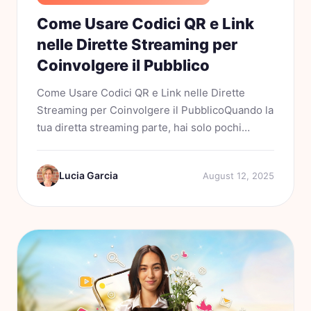
Come Usare Codici QR e Link
nelle Dirette Streaming per
Coinvolgere il Pubblico
Come Usare Codici QR e Link nelle Dirette
Streaming per Coinvolgere il PubblicoQuando la
tua diretta streaming parte, hai solo pochi
secondi per catturare l’attenzione del pubblico.
Gli spettatori scorrono, fanno swipe e dividono
Lucia Garcia
August 12, 2025
l’attenzione tra...