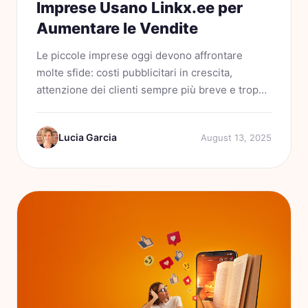
Imprese Usano Linkx.ee per
Aumentare le Vendite
Le piccole imprese oggi devono affrontare
molte sfide: costi pubblicitari in crescita,
attenzione dei clienti sempre più breve e troppi
strumenti che non comunicano tra loro.Se
gestisci una piccola attività nel 2025,
Lucia Garcia
August 13, 2025
probabilmente hai già capito...