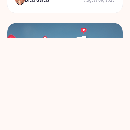
Lucia Garcia
August 06, 2025
anche il tuo....
INTRODUZIONE GENERALE E CASI D'USO