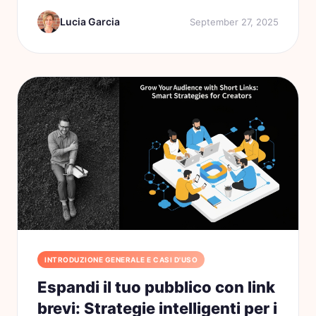
aver incontrato sono Linkx.ee e Beacons.
Lucia Garcia
September 27, 2025
Sebbene entrambi...
INTRODUZIONE GENERALE E CASI D'USO
Espandi il tuo pubblico con link
brevi: Strategie intelligenti per i