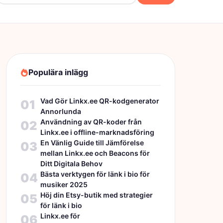
Populära inlägg
Vad Gör Linkx.ee QR-kodgenerator
01
Annorlunda
Användning av QR-koder från
02
Linkx.ee i offline-marknadsföring
En Vänlig Guide till Jämförelse
03
mellan Linkx.ee och Beacons för
Ditt Digitala Behov
Bästa verktygen för länk i bio för
04
musiker 2025
Höj din Etsy-butik med strategier
05
för länk i bio
Linkx.ee för
06