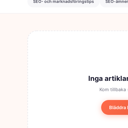
SEO- och marknadsföringstips
SEO-ämnen 
Inga artikla
Kom tillbaka 
Bläddra b