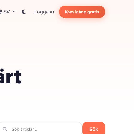
SV
Logga in
Kom igång gratis
ärt
Sök