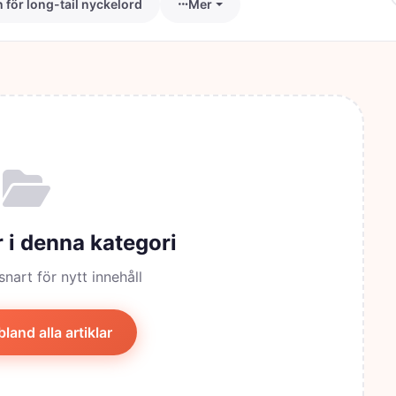
för long-tail nyckelord
Mer
r i denna kategori
snart för nytt innehåll
land alla artiklar