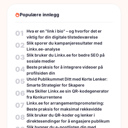
Populære innlegg
Hva er en "link i bio" – og hvorfor det er
01
viktig for din digitale tilstedeværelse
Slik sporer du kampanjeresultater med
02
Linkx.ee-analyse
Slik bruker du Linkx.ee for bedre SEO på
03
sosiale medier
Beste praksis for å integrere videoer på
04
profilsiden din
Utvid Publikummet Ditt med Korte Lenker:
05
Smarte Strategier for Skapere
Hva Skiller Linkx.ee sin QR-kodegenerator
06
fra Konkurrentene
Linkx.ee for arrangementspromotering:
07
Beste praksis for maksimal rekkevidde
Slik bruker du QR-koder og lenker i
08
direktesendinger for å engasjere publikum
Slik bygger du e-postlisten din med