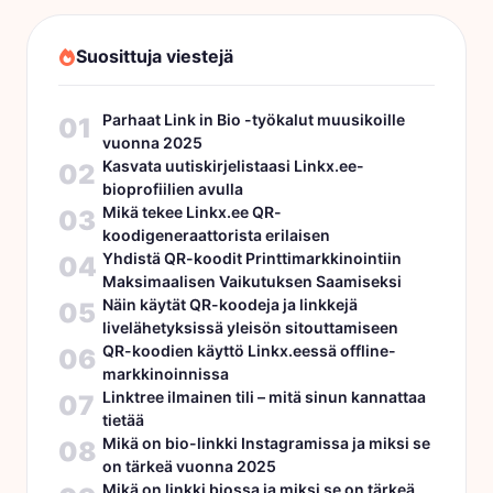
Suosittuja viestejä
Parhaat Link in Bio -työkalut muusikoille
01
vuonna 2025
Kasvata uutiskirjelistaasi Linkx.ee-
02
bioprofiilien avulla
Mikä tekee Linkx.ee QR-
03
koodigeneraattorista erilaisen
Yhdistä QR-koodit Printtimarkkinointiin
04
Maksimaalisen Vaikutuksen Saamiseksi
Näin käytät QR-koodeja ja linkkejä
05
livelähetyksissä yleisön sitouttamiseen
QR-koodien käyttö Linkx.eessä offline-
06
markkinoinnissa
Linktree ilmainen tili – mitä sinun kannattaa
07
tietää
Mikä on bio-linkki Instagramissa ja miksi se
08
on tärkeä vuonna 2025
Mikä on linkki biossa ja miksi se on tärkeä