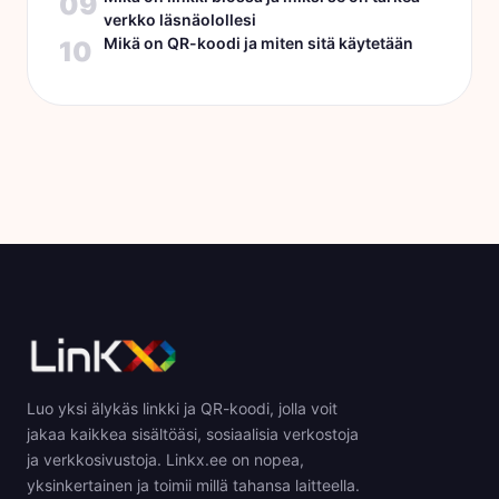
09
verkko läsnäolollesi
Mikä on QR-koodi ja miten sitä käytetään
10
Luo yksi älykäs linkki ja QR-koodi, jolla voit
jakaa kaikkea sisältöäsi, sosiaalisia verkostoja
ja verkkosivustoja. Linkx.ee on nopea,
yksinkertainen ja toimii millä tahansa laitteella.