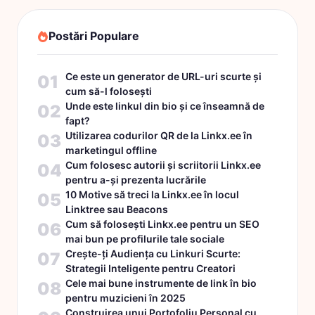
Postări Populare
Ce este un generator de URL-uri scurte și
01
cum să-l folosești
Unde este linkul din bio și ce înseamnă de
02
fapt?
Utilizarea codurilor QR de la Linkx.ee în
03
marketingul offline
Cum folosesc autorii și scriitorii Linkx.ee
04
pentru a-și prezenta lucrările
10 Motive să treci la Linkx.ee în locul
05
Linktree sau Beacons
Cum să folosești Linkx.ee pentru un SEO
06
mai bun pe profilurile tale sociale
Crește-ți Audiența cu Linkuri Scurte:
07
Strategii Inteligente pentru Creatori
Cele mai bune instrumente de link în bio
08
pentru muzicieni în 2025
Construirea unui Portofoliu Personal cu