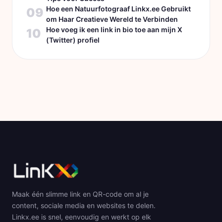
Hoe een Natuurfotograaf Linkx.ee Gebruikt
09
om Haar Creatieve Wereld te Verbinden
Hoe voeg ik een link in bio toe aan mijn X
10
(Twitter) profiel
Maak één slimme link en QR-code om al je
content, sociale media en websites te delen.
Linkx.ee is snel, eenvoudig en werkt op elk