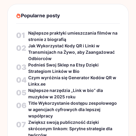
Popularne posty
Najlepsze praktyki umieszczania filmów na
01
stronie z biografią
Jak Wykorzystać Kody QR i Linki w
02
Transmisjach na Żywo, aby Zaangażować
Odbiorców
Podnieś Swoj Sklep na Etsy Dzięki
03
Strategiom Linków w Bio
Czym wyróżnia się Generator Kodów QR w
04
Linkx.ee
Najlepsze narzędzia „Link w bio” dla
05
muzyków w 2025 roku
Title Wykorzystanie dostępu zespołowego
06
w agencjach cyfrowych dla lepszej
współpracy
Zwiększ swoją publiczność dzięki
07
skróconym linkom: Sprytne strategie dla
twórców