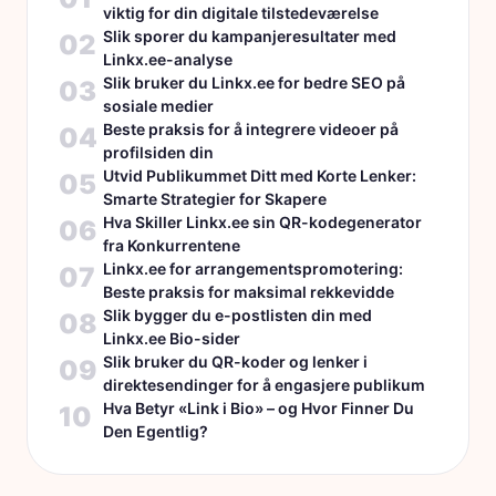
viktig for din digitale tilstedeværelse
Slik sporer du kampanjeresultater med
02
Linkx.ee-analyse
Slik bruker du Linkx.ee for bedre SEO på
03
sosiale medier
Beste praksis for å integrere videoer på
04
profilsiden din
Utvid Publikummet Ditt med Korte Lenker:
05
Smarte Strategier for Skapere
Hva Skiller Linkx.ee sin QR-kodegenerator
06
fra Konkurrentene
Linkx.ee for arrangementspromotering:
07
Beste praksis for maksimal rekkevidde
Slik bygger du e-postlisten din med
08
Linkx.ee Bio-sider
Slik bruker du QR-koder og lenker i
09
direktesendinger for å engasjere publikum
Hva Betyr «Link i Bio» – og Hvor Finner Du
10
Den Egentlig?