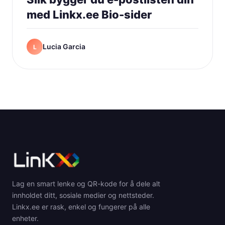
med Linkx.ee Bio-sider
Lucia Garcia
L
Lag en smart lenke og QR-kode for å dele alt
innholdet ditt, sosiale medier og nettsteder.
Linkx.ee er rask, enkel og fungerer på alle
enheter.