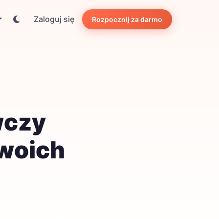
Zaloguj się
Rozpocznij za darmo
wczy
Twoich