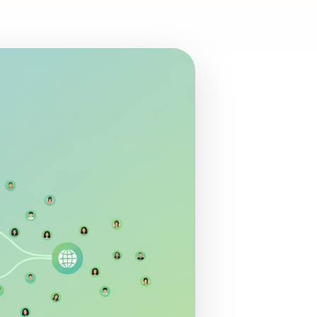
pnij: