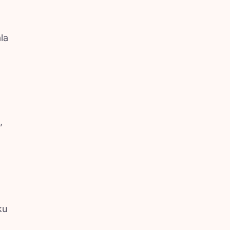
la
,
ku