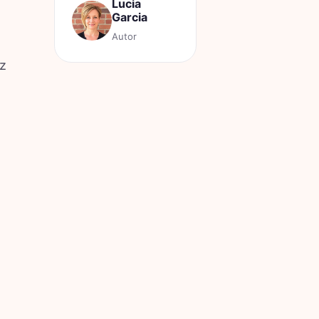
Lucia
Garcia
Autor
 z
w