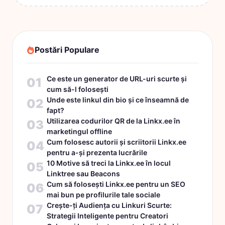
Postări Populare
Ce este un generator de URL-uri scurte și
01
cum să-l folosești
Unde este linkul din bio și ce înseamnă de
02
fapt?
Utilizarea codurilor QR de la Linkx.ee în
03
marketingul offline
Cum folosesc autorii și scriitorii Linkx.ee
04
pentru a-și prezenta lucrările
10 Motive să treci la Linkx.ee în locul
05
Linktree sau Beacons
Cum să folosești Linkx.ee pentru un SEO
06
mai bun pe profilurile tale sociale
Crește-ți Audiența cu Linkuri Scurte:
07
Strategii Inteligente pentru Creatori