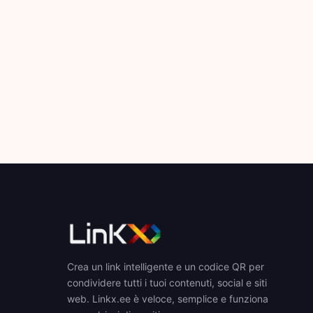
Crea un link intelligente e un codice QR per
condividere tutti i tuoi contenuti, social e siti
web. Linkx.ee è veloce, semplice e funziona