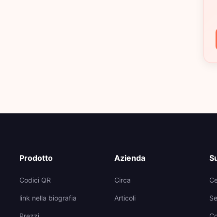
Prodotto
Azienda
S
Codici QR
Circa
Ce
link nella biografia
Articoli
Se
Prezzi
Co