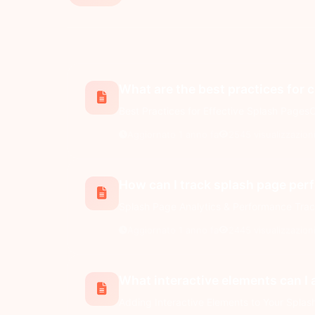
What are the best practices for 
Best Practices for Effective Splash PagesCr
Aggiornato 1 anno fa
2545 visualizzazion
How can I track splash page pe
Splash Page Analytics & Performance Tracki
Aggiornato 1 anno fa
2445 visualizzazion
What interactive elements can I
Adding Interactive Elements to Your Splas