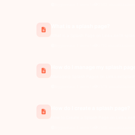
Aggiornato 1 anno fa
2582 visualizzazion
What is a splash page?
What is a Splash Page on Linkx.ee?A splash 
Aggiornato 1 anno fa
2710 visualizzazioni
How do I manage my splash pag
Managing Splash Pages on Linkx.eeSplash 
Aggiornato 1 anno fa
2579 visualizzazioni
How do I create a splash page?
How to Create a Splash Page on Linkx.eeA s
Aggiornato 1 anno fa
2506 visualizzazion