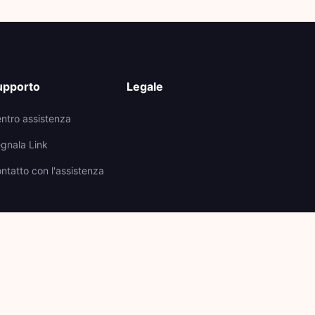
upporto
Legale
ntro assistenza
gnala Link
ntatto con l'assistenza