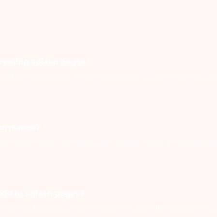
creating splash pages?
eating a splash page isn’t just about putting content in front of you
i
rformance?
ngKnowing how your splash page is performing is just as important as
i
 add to splash pages?
h PageA splash page is more than just a screen—it’s a chance to eng