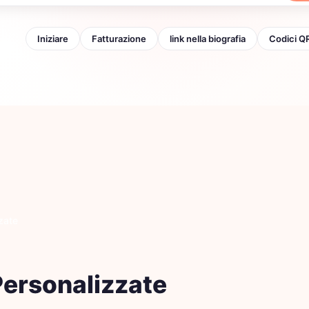
olari:
Iniziare
Fatturazione
link nella biografia
Codici Q
zate
Personalizzate