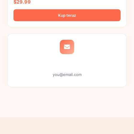
$29.99
Kup teraz
Dołącz do mojego newslettera
you@email.com