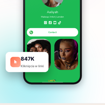
847K
Kliknięcia w linki