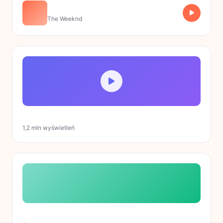
Blinding Lights
The Weeknd
Najnowsze wideo
1,2 mln wyświetleń
Towary z limitowanej edycji