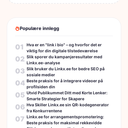
Populære innlegg
Hva er en "link i bio" – og hvorfor det er
01
viktig for din digitale tilstedeværelse
Slik sporer du kampanjeresultater med
02
Linkx.ee-analyse
Slik bruker du Linkx.ee for bedre SEO på
03
sosiale medier
Beste praksis for å integrere videoer på
04
profilsiden din
Utvid Publikummet Ditt med Korte Lenker:
05
Smarte Strategier for Skapere
Hva Skiller Linkx.ee sin QR-kodegenerator
06
fra Konkurrentene
Linkx.ee for arrangementspromotering:
07
Beste praksis for maksimal rekkevidde