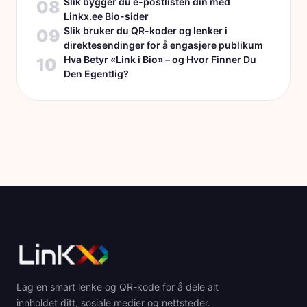
Slik bygger du e-postlisten din med
08
Linkx.ee Bio-sider
Slik bruker du QR-koder og lenker i
09
direktesendinger for å engasjere publikum
Hva Betyr «Link i Bio» – og Hvor Finner Du
10
Den Egentlig?
Lag en smart lenke og QR-kode for å dele alt
innholdet ditt, sosiale medier og nettsteder.