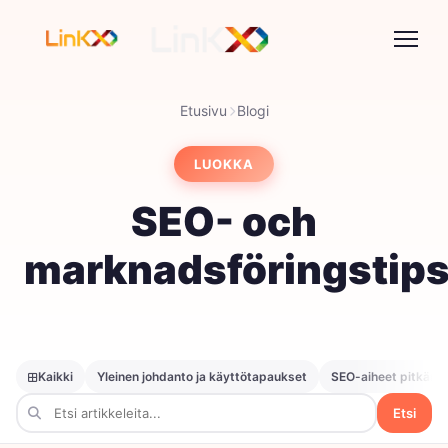
Etusivu
Blogi
LUOKKA
SEO- och
marknadsföringstip
Kaikki
Yleinen johdanto ja käyttötapaukset
SEO-aiheet pitkän h
Etsi