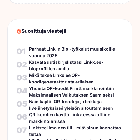
Suosittuja viestejä
Parhaat Link in Bio -työkalut muusikoille
01
vuonna 2025
Kasvata uutiskirjelistaasi Linkx.ee-
02
bioprofiilien avulla
Mikä tekee Linkx.ee QR-
03
koodigeneraattorista erilaisen
Yhdistä QR-koodit Printtimarkkinointiin
04
Maksimaalisen Vaikutuksen Saamiseksi
Näin käytät QR-koodeja ja linkkejä
05
livelähetyksissä yleisön sitouttamiseen
QR-koodien käyttö Linkx.eessä offline-
06
markkinoinnissa
Linktree ilmainen tili – mitä sinun kannattaa
07
tietää