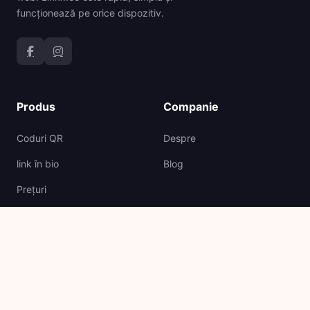
funcționează pe orice dispozitiv.
Produs
Companie
Coduri QR
Despre
link în bio
Blog
Prețuri
API
Sprijin
Legal
Centrul de ajutor