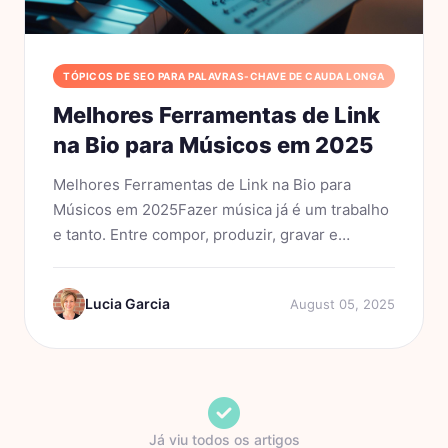
TÓPICOS DE SEO PARA PALAVRAS-CHAVE DE CAUDA LONGA
Melhores Ferramentas de Link
na Bio para Músicos em 2025
Melhores Ferramentas de Link na Bio para
Músicos em 2025Fazer música já é um trabalho
e tanto. Entre compor, produzir, gravar e
divulgar, os músicos têm muito com o que se
preocupar. E com tantas plataformas disputando
Lucia Garcia
August 05, 2025
a atenção do público,...
Já viu todos os artigos