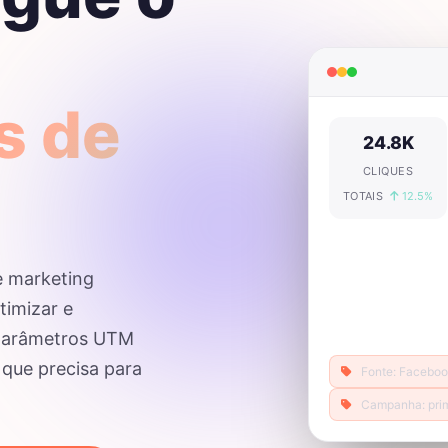
s de
24.8K
CLIQUES
TOTAIS
12.5%
e marketing
timizar e
 parâmetros UTM
 que precisa para
Fonte: Facebo
Campanha: pri