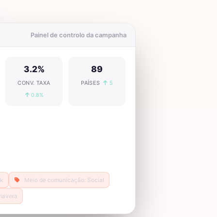
Painel de controlo da campanha
3.2%
89
CONV. TAXA
PAÍSES
5
0.8%
ok
Meio de comunicação: Social
mavera