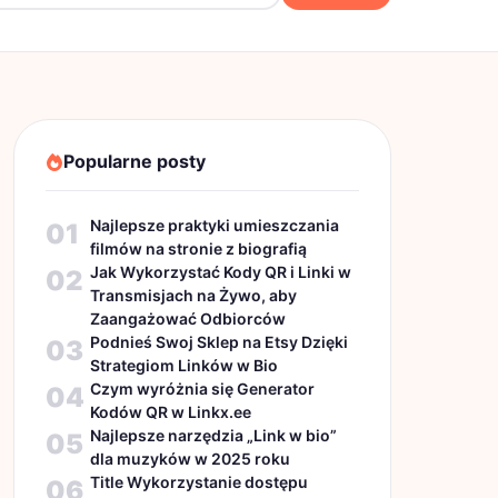
Popularne posty
Najlepsze praktyki umieszczania
01
filmów na stronie z biografią
Jak Wykorzystać Kody QR i Linki w
02
Transmisjach na Żywo, aby
Zaangażować Odbiorców
Podnieś Swoj Sklep na Etsy Dzięki
03
Strategiom Linków w Bio
Czym wyróżnia się Generator
04
Kodów QR w Linkx.ee
Najlepsze narzędzia „Link w bio”
05
dla muzyków w 2025 roku
Title Wykorzystanie dostępu
06