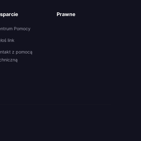
sparcie
Prawne
entrum Pomocy
łoś link
ntakt z pomocą
chniczną