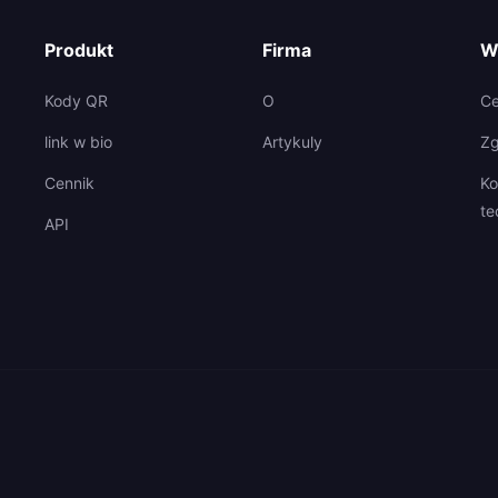
Produkt
Firma
W
Kody QR
O
C
link w bio
Artykuly
Zg
Cennik
Ko
te
API