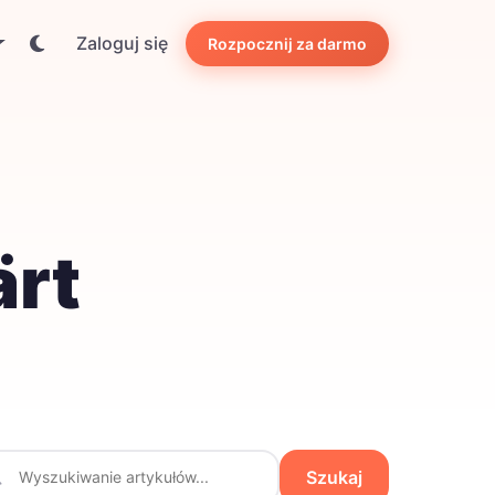
Zaloguj się
Rozpocznij za darmo
ärt
Szukaj