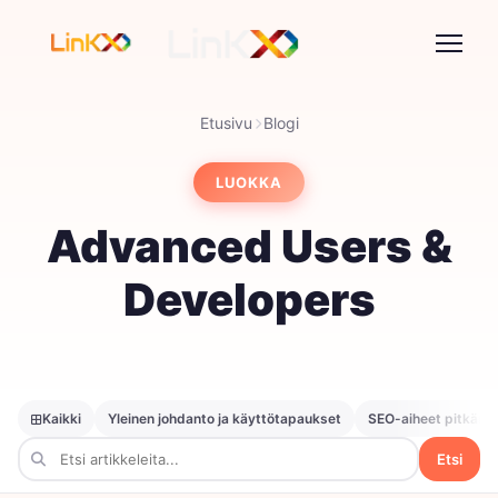
Etusivu
Blogi
LUOKKA
Advanced Users &
Developers
Kaikki
Yleinen johdanto ja käyttötapaukset
SEO-aiheet pitkän h
Etsi