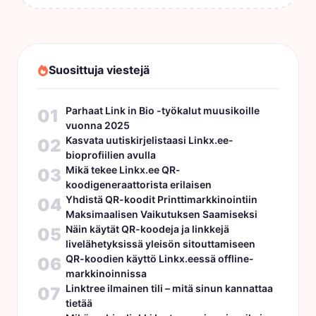
Suosittuja viestejä
Parhaat Link in Bio -työkalut muusikoille
01
vuonna 2025
Kasvata uutiskirjelistaasi Linkx.ee-
02
bioprofiilien avulla
Mikä tekee Linkx.ee QR-
03
koodigeneraattorista erilaisen
Yhdistä QR-koodit Printtimarkkinointiin
04
Maksimaalisen Vaikutuksen Saamiseksi
Näin käytät QR-koodeja ja linkkejä
05
livelähetyksissä yleisön sitouttamiseen
QR-koodien käyttö Linkx.eessä offline-
06
markkinoinnissa
Linktree ilmainen tili – mitä sinun kannattaa
07
tietää