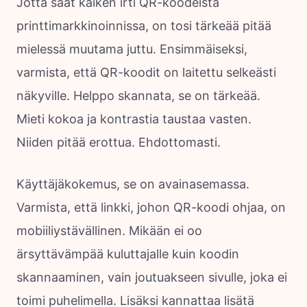
Jotta saat kaiken irti QR-koodeista
printtimarkkinoinnissa, on tosi tärkeää pitää
mielessä muutama juttu. Ensimmäiseksi,
varmista, että QR-koodit on laitettu selkeästi
näkyville. Helppo skannata, se on tärkeää.
Mieti kokoa ja kontrastia taustaa vasten.
Niiden pitää erottua. Ehdottomasti.
Käyttäjäkokemus, se on avainasemassa.
Varmista, että linkki, johon QR-koodi ohjaa, on
mobiiliystävällinen. Mikään ei oo
ärsyttävämpää kuluttajalle kuin koodin
skannaaminen, vain joutuakseen sivulle, joka ei
toimi puhelimella. Lisäksi kannattaa lisätä