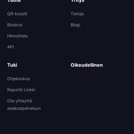
Tuote
Yritys
QR-koodit
Tietoja
Biosivut
Blogi
Hinnoittelu
API
Tuki
Oikeudellinen
Ohjekeskus
Raportti Linkki
Ota yhteyttä
asiakaspalveluun