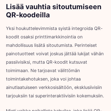
Lisää vauhtia sitoutumiseen
QR-koodeilla
Yksi houkuttelevimmista syistä integroida QR-
koodit osaksi printtimarkkinointia on
mahdollisuus lisätä sitoutumista. Perinteiset
painotuotteet voivat joskus jättää lukijat vähän
passiivisiksi, mutta QR-koodit kutsuvat
toimimaan. Ne tarjoavat välittömän
toimintakehotuksen, joka voi johtaa
ainutlaatuiseen verkkosisältöön, eksklusiivisiin
tarjouksiin tai superinteraktiivisiin kokemuksiin.
Mieti vaikka paikallista kahvilaa, joka lisää QR-