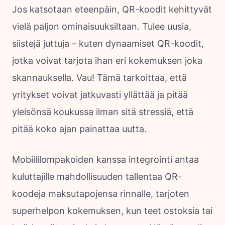
Jos katsotaan eteenpäin, QR-koodit kehittyvät
vielä paljon ominaisuuksiltaan. Tulee uusia,
siistejä juttuja – kuten dynaamiset QR-koodit,
jotka voivat tarjota ihan eri kokemuksen joka
skannauksella. Vau! Tämä tarkoittaa, että
yritykset voivat jatkuvasti yllättää ja pitää
yleisönsä koukussa ilman sitä stressiä, että
pitää koko ajan painattaa uutta.
Mobiililompakoiden kanssa integrointi antaa
kuluttajille mahdollisuuden tallentaa QR-
koodeja maksutapojensa rinnalle, tarjoten
superhelpon kokemuksen, kun teet ostoksia tai