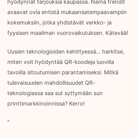
hyödynnät tarjouksia kaupassa. Nämä trendit
avaavat ovia entistä mukaansatempaavampiin
kokemuksiin, jotka yhdistävät verkko- ja
fyysisen maailman vuorovaikutuksen. Kätevää!
Uusien teknologioiden kehittyessä… harkitse,
miten voit hyödyntää QR-koodeja luovilla
tavoilla sitoutumisen parantamiseksi. Mitkä
tulevaisuuden mahdollisuudet QR-
teknologiassa saa sut syttymään sun
printtimarkkinoinnissa? Kerro!
"