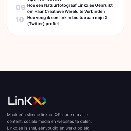
Hoe een Natuurfotograaf Linkx.ee Gebruikt
09
om Haar Creatieve Wereld te Verbinden
Hoe voeg ik een link in bio toe aan mijn X
10
(Twitter) profiel
Maak één slimme link en QR-code om al je
content, sociale media en websites te delen.
Linkx.ee is snel, eenvoudig en werkt op elk