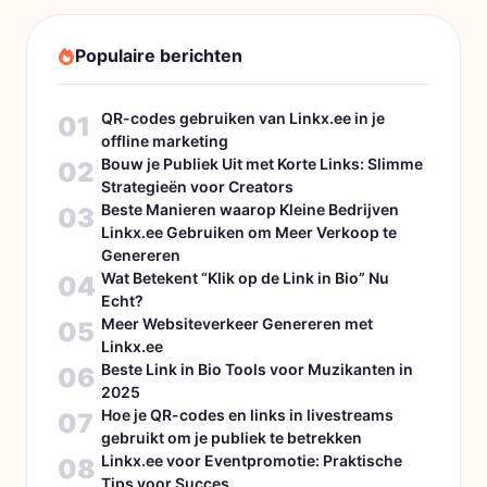
Populaire berichten
QR-codes gebruiken van Linkx.ee in je
01
offline marketing
Bouw je Publiek Uit met Korte Links: Slimme
02
Strategieën voor Creators
Beste Manieren waarop Kleine Bedrijven
03
Linkx.ee Gebruiken om Meer Verkoop te
Genereren
Wat Betekent “Klik op de Link in Bio” Nu
04
Echt?
Meer Websiteverkeer Genereren met
05
Linkx.ee
Beste Link in Bio Tools voor Muzikanten in
06
2025
Hoe je QR-codes en links in livestreams
07
gebruikt om je publiek te betrekken
Linkx.ee voor Eventpromotie: Praktische
08
Tips voor Succes