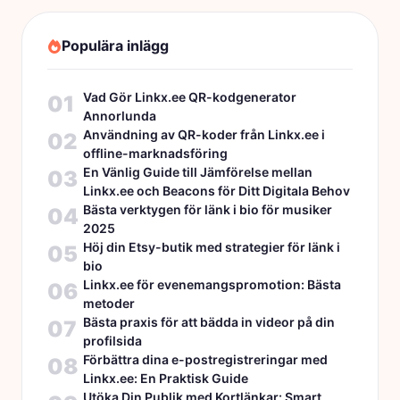
Populära inlägg
Vad Gör Linkx.ee QR-kodgenerator
01
Annorlunda
Användning av QR-koder från Linkx.ee i
02
offline-marknadsföring
En Vänlig Guide till Jämförelse mellan
03
Linkx.ee och Beacons för Ditt Digitala Behov
Bästa verktygen för länk i bio för musiker
04
2025
Höj din Etsy-butik med strategier för länk i
05
bio
Linkx.ee för evenemangspromotion: Bästa
06
metoder
Bästa praxis för att bädda in videor på din
07
profilsida
Förbättra dina e-postregistreringar med
08
Linkx.ee: En Praktisk Guide
Utöka Din Publik med Kortlänkar: Smart