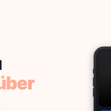
u
über