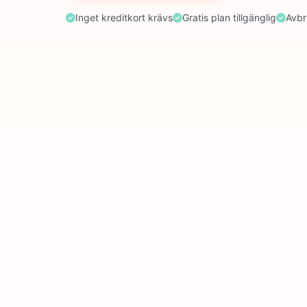
Inget kreditkort krävs
Gratis plan tillgänglig
Avbr