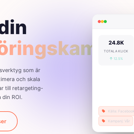
din
öringskampan
24.8K
TOTALA KLICK
12.5%
sverktyg som är
timera och skala
till retargeting-
a din ROI.
Källa: Faceboo
ser
Kampanj: Vår