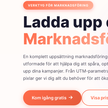
VERKTYG FÖR MARKNADSFÖRING
Ladda upp 
Marknadsf
En komplett uppsättning marknadsföring
utformade för att hjälpa dig att spåra, op
upp dina kampanjer. Från UTM-parametrar 
pixlar ger vi dig allt du behöver för att ök
Kom igång gratis
Visa pri