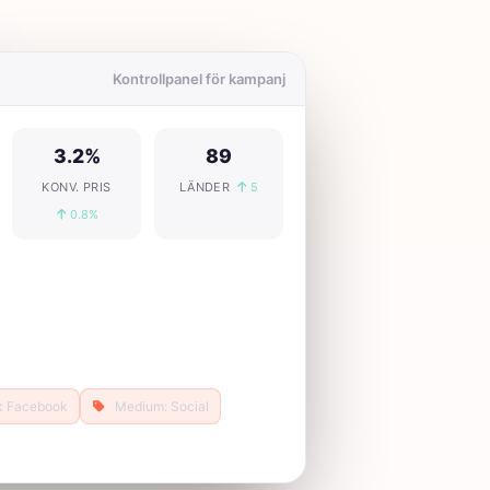
Kontrollpanel för kampanj
jer
3.2%
89
KONV. PRIS
LÄNDER
5
0.8%
k Facebook
Medium: Social