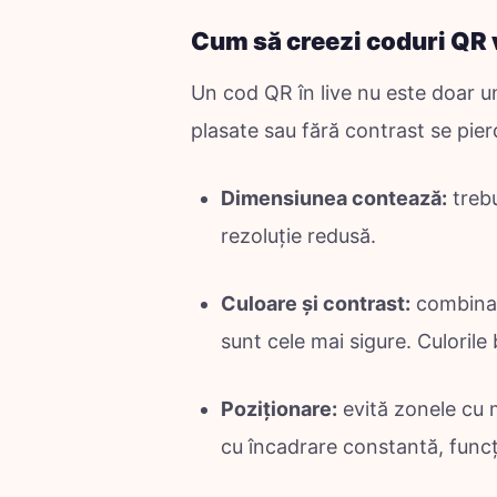
Cum să creezi coduri QR v
Un cod QR în live nu este doar un
plasate sau fără contrast se pier
Dimensiunea contează:
trebu
rezoluție redusă.
Culoare și contrast:
combinați
sunt cele mai sigure. Culorile 
Poziționare:
evită zonele cu m
cu încadrare constantă, funcț