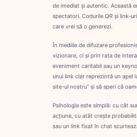
de imediat și autentic. Această 
spectatori. Codurile QR și link-u
care vrei să o generezi.
În mediile de difuzare profesioni
vizionare, ci și prin rata de inte
eveniment caritabil sau un keyno
unui link clar reprezintă un apel la
site-ul nostru” și să speri că oamen
Psihologia este simplă: cu cât su
acțiune, cu atât crește probabil
sau un link fixat în chat scurtea