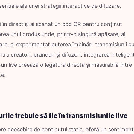
ențiale ale unei strategii interactive de difuzare.
 în direct și ai scanat un cod QR pentru conținut
sarea unui produs unde, printr-o singură apăsare, ai
re, ai experimentat puterea îmbinării transmisiunii c
ntru creatori, branduri și difuzori, integrarea inteligen
r-un live creează o legătură directă și măsurabilă între
te.
rile trebuie să fie în transmisiunile live
pre deosebire de conținutul static, oferă un sentiment