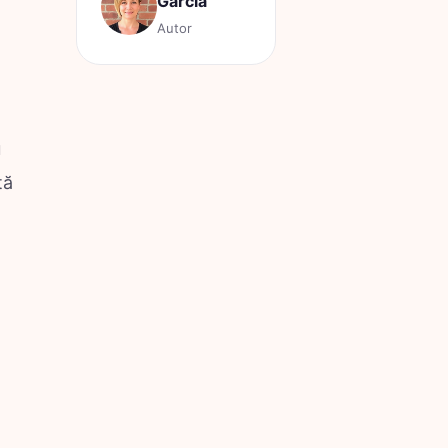
Garcia
Autor
u
tă