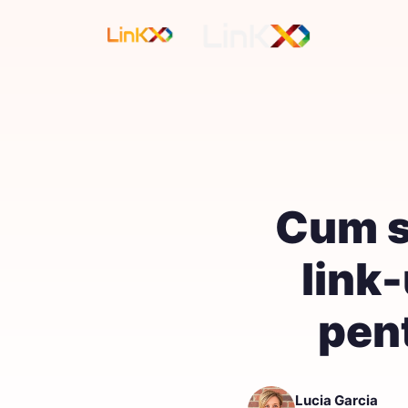
Cum să
link-
pent
Lucia Garcia