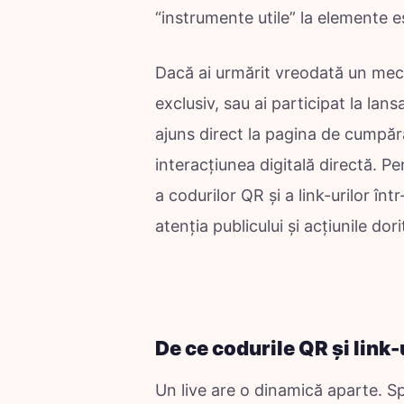
“instrumente utile” la elemente es
Dacă ai urmărit vreodată un meci
exclusiv, sau ai participat la lan
ajuns direct la pagina de cumpăra
interacțiunea digitală directă. Pe
a codurilor QR și a link-urilor înt
atenția publicului și acțiunile dori
De ce codurile QR și link-u
Un live are o dinamică aparte. S