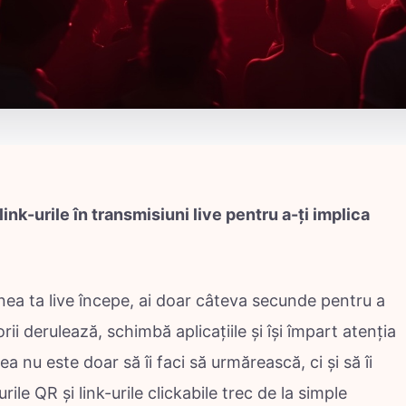
ink-urile în transmisiuni live pentru a-ți implica
ea ta live începe, ai doar câteva secunde pentru a
rii derulează, schimbă aplicațiile și își împart atenția
 nu este doar să îi faci să urmărească, ci și să îi
ile QR și link-urile clickabile trec de la simple