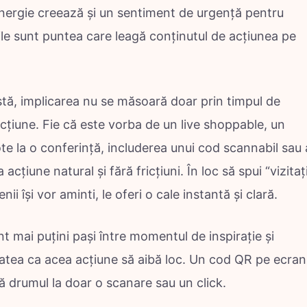
energie creează și un sentiment de urgență pentru
rile sunt puntea care leagă conținutul de acțiunea pe
stă, implicarea nu se măsoară doar prin timpul de
racțiune. Fie că este vorba de un live shoppable, un
te la o conferință, includerea unui cod scannabil sau 
 acțiune natural și fără fricțiuni. În loc să spui “vizitaț
ii își vor aminti, le oferi o cale instantă și clară.
nt mai puțini pași între momentul de inspirație și
itatea ca acea acțiune să aibă loc. Un cod QR pe ecran
ză drumul la doar o scanare sau un click.