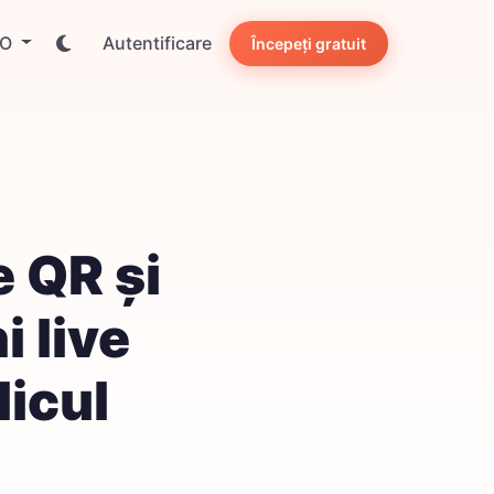
RO
Autentificare
Începeți gratuit
e QR și
i live
licul