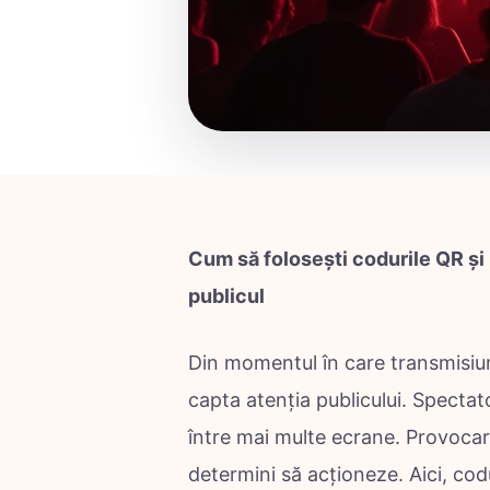
Cum să folosești codurile QR și l
publicul
Din momentul în care transmisiun
capta atenția publicului. Spectato
între mai multe ecrane. Provocarea
determini să acționeze. Aici, codur