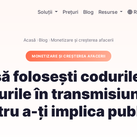
Soluții
Prețuri
Blog
Resurse
Acasă
Blog
Monetizare și creșterea afacerii
MONETIZARE ȘI CREȘTEREA AFACERII
 folosești coduril
urile în transmisiun
ru a-ți implica pub