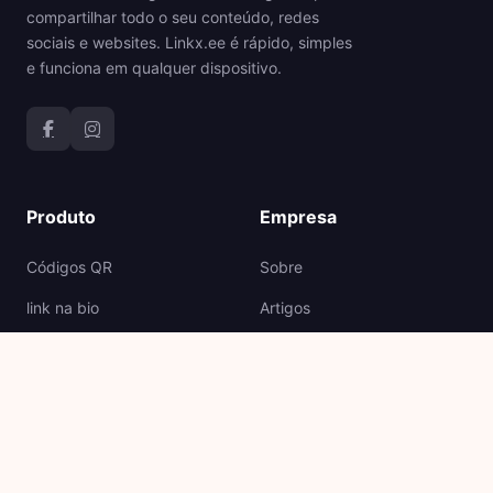
compartilhar todo o seu conteúdo, redes
sociais e websites. Linkx.ee é rápido, simples
e funciona em qualquer dispositivo.
Produto
Empresa
Códigos QR
Sobre
link na bio
Artigos
Preço
API
Apoio
Jurídico