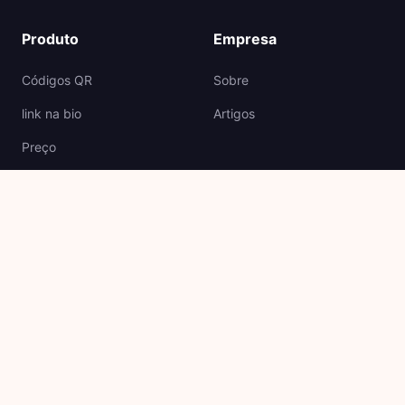
Produto
Empresa
Códigos QR
Sobre
link na bio
Artigos
Preço
API
Apoio
Jurídico
Centro de ajuda
Link do relatório
Apoio ao contacto