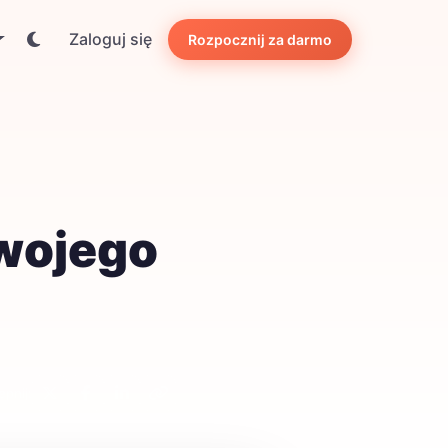
Zaloguj się
Rozpocznij za darmo
swojego
pnij: