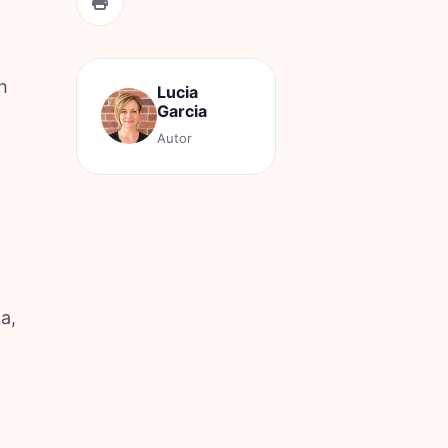
h
Lucia
Garcia
Autor
a,