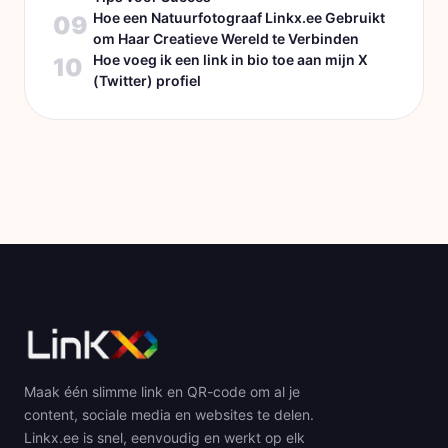
Hoe een Natuurfotograaf Linkx.ee Gebruikt
09
om Haar Creatieve Wereld te Verbinden
Hoe voeg ik een link in bio toe aan mijn X
10
(Twitter) profiel
Maak één slimme link en QR-code om al je
content, sociale media en websites te delen.
Linkx.ee is snel, eenvoudig en werkt op elk