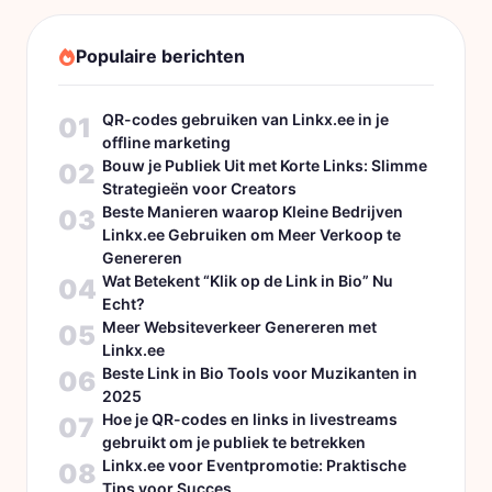
Populaire berichten
QR-codes gebruiken van Linkx.ee in je
01
offline marketing
Bouw je Publiek Uit met Korte Links: Slimme
02
Strategieën voor Creators
Beste Manieren waarop Kleine Bedrijven
03
Linkx.ee Gebruiken om Meer Verkoop te
Genereren
Wat Betekent “Klik op de Link in Bio” Nu
04
Echt?
Meer Websiteverkeer Genereren met
05
Linkx.ee
Beste Link in Bio Tools voor Muzikanten in
06
2025
Hoe je QR-codes en links in livestreams
07
gebruikt om je publiek te betrekken
Linkx.ee voor Eventpromotie: Praktische
08
Tips voor Succes