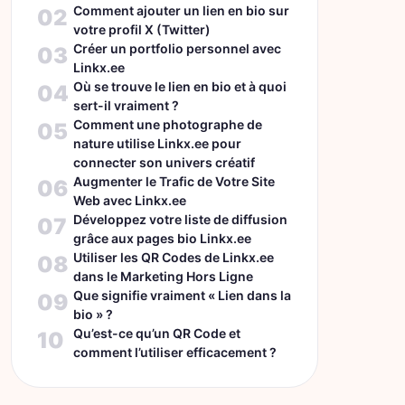
Comment ajouter un lien en bio sur
02
votre profil X (Twitter)
Créer un portfolio personnel avec
03
Linkx.ee
Où se trouve le lien en bio et à quoi
04
sert-il vraiment ?
Comment une photographe de
05
nature utilise Linkx.ee pour
connecter son univers créatif
Augmenter le Trafic de Votre Site
06
Web avec Linkx.ee
Développez votre liste de diffusion
07
grâce aux pages bio Linkx.ee
Utiliser les QR Codes de Linkx.ee
08
dans le Marketing Hors Ligne
Que signifie vraiment « Lien dans la
09
bio » ?
Qu’est-ce qu’un QR Code et
10
comment l’utiliser efficacement ?