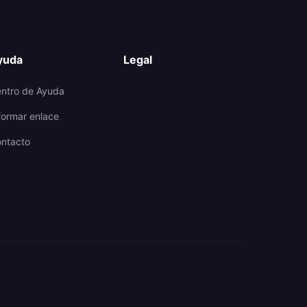
yuda
Legal
ntro de Ayuda
formar enlace
ntacto