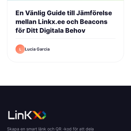
En Vänlig Guide till Jämförelse
mellan Linkx.ee och Beacons
för Ditt Digitala Behov
Lucia Garcia
L
Skapa en smart länk och QR -kod för att dela