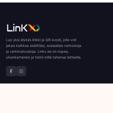
Luo yksi älykäs linkki ja QR-koodi, jolla voit
jakaa kaikkea sisältöäsi, sosiaalisia verkostoja
ja verkkosivustoja. Linkx.ee on nopea,
yksinkertainen ja toimii millä tahansa laitteella.
Tuote
Yritys
QR-koodit
Tietoja
Biosivut
Blogi