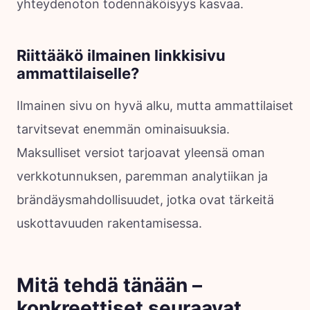
yhteydenoton todennäköisyys kasvaa.
Riittääkö ilmainen linkkisivu
ammattilaiselle?
Ilmainen sivu on hyvä alku, mutta ammattilaiset
tarvitsevat enemmän ominaisuuksia.
Maksulliset versiot tarjoavat yleensä oman
verkkotunnuksen, paremman analytiikan ja
brändäysmahdollisuudet, jotka ovat tärkeitä
uskottavuuden rakentamisessa.
Mitä tehdä tänään –
konkreettiset seuraavat