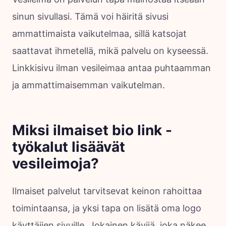
sinun sivullasi. Tämä voi häiritä sivusi
ammattimaista vaikutelmaa, sillä katsojat
saattavat ihmetellä, mikä palvelu on kyseessä.
Linkkisivu ilman vesileimaa antaa puhtaamman
ja ammattimaisemman vaikutelman.
Miksi ilmaiset bio link -
työkalut lisäävät
vesileimoja?
Ilmaiset palvelut tarvitsevat keinon rahoittaa
toimintaansa, ja yksi tapa on lisätä oma logo
käyttäjien sivuille. Jokainen kävijä, joka näkee