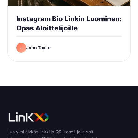
Instagram Bio Linkin Luominen:
Opas Aloittelijoille
John Taylor
J
Luo yksi älykäs linkki ja QR-koodi, jolla voit