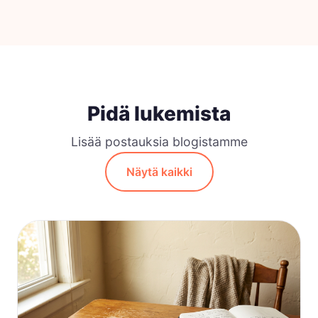
Pidä lukemista
Lisää postauksia blogistamme
Näytä kaikki