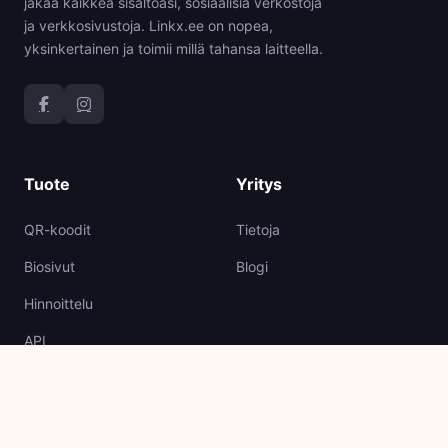
jakaa kaikkea sisältöäsi, sosiaalisia verkostoja
ja verkkosivustoja. Linkx.ee on nopea,
yksinkertainen ja toimii millä tahansa laitteella.
Tuote
Yritys
QR-koodit
Tietoja
Biosivut
Blogi
Hinnoittelu
API
Tuki
Oikeudellinen
Ohjekeskus