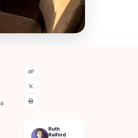
ta
Ruth
Raiford