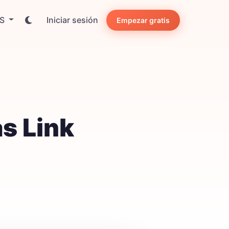
ES
Iniciar sesión
Empezar gratis
s Link
rtir: