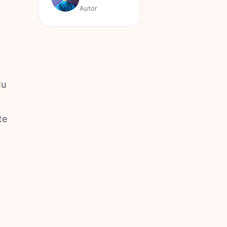
Autor
tu
te