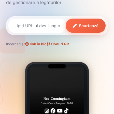
de gestionare a legăturilor.
Scurtează
Încercați și:
link în bio
Coduri QR