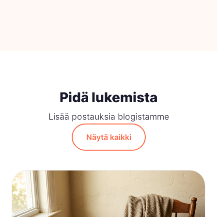
Pidä lukemista
Lisää postauksia blogistamme
Näytä kaikki