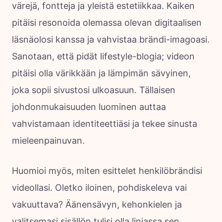
värejä, fontteja ja yleistä estetiikkaa. Kaiken
pitäisi resonoida olemassa olevan digitaalisen
läsnäolosi kanssa ja vahvistaa brändi-imagoasi.
Sanotaan, että pidät lifestyle-blogia; videon
pitäisi olla värikkään ja lämpimän sävyinen,
joka sopii sivustosi ulkoasuun. Tällaisen
johdonmukaisuuden luominen auttaa
vahvistamaan identiteettiäsi ja tekee sinusta
mieleenpainuvan.
Huomioi myös, miten esittelet henkilöbrändisi
videollasi. Oletko iloinen, pohdiskeleva vai
vakuuttava? Äänensävyn, kehonkielen ja
valitsemasi sisällön tulisi olla linjassa sen