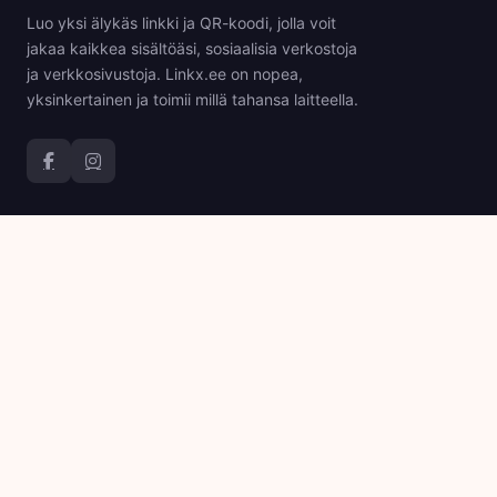
Luo yksi älykäs linkki ja QR-koodi, jolla voit
jakaa kaikkea sisältöäsi, sosiaalisia verkostoja
ja verkkosivustoja. Linkx.ee on nopea,
yksinkertainen ja toimii millä tahansa laitteella.
Tuote
Yritys
QR-koodit
Tietoja
Biosivut
Blogi
Hinnoittelu
API
Tuki
Oikeudellinen