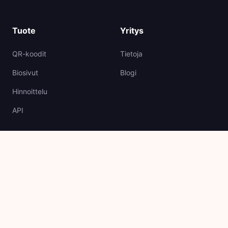
Tuote
Yritys
QR-koodit
Tietoja
Biosivut
Blogi
Hinnoittelu
API
Tuki
Oikeudellinen
Ohjekeskus
Raportti Linkki
Ota yhteyttä
asiakaspalveluun