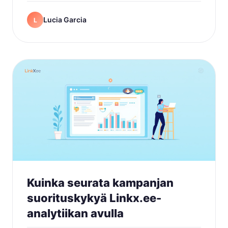
Lucia Garcia
L
Kuinka seurata kampanjan
suorituskykyä Linkx.ee-
analytiikan avulla